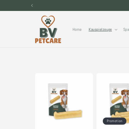
et
passer
au
contenu
Home
Kauspielzeuge
Spa
Promotion