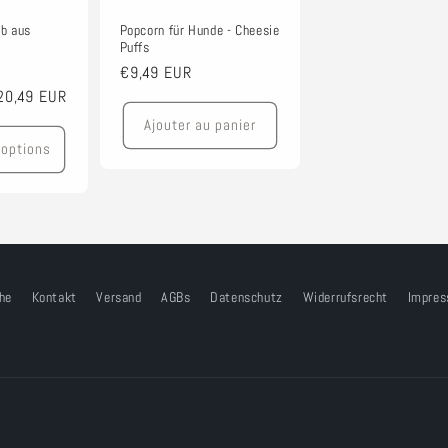
ab aus
Popcorn für Hunde - Cheesie
Puffs
rix
Prix
€9,49 EUR
€20,49 EUR
romotionnel
habituel
Ajouter au panier
 options
he
Kontakt
Versand
AGBs
Datenschutz
Widerrufsrecht
Impre