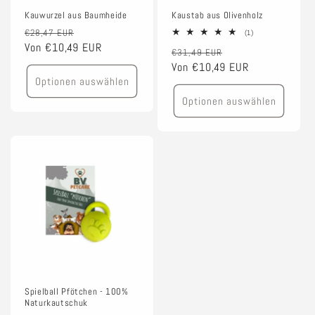
Kauwurzel aus Baumheide
Kaustab aus Olivenholz
Normaler
Verkaufspreis
€28,47 EUR
1
(1)
Bewertungen
Preis
Von €10,49 EUR
Normaler
Verkaufspreis
€31,49 EUR
insgesamt
Preis
Von €10,49 EUR
Optionen auswählen
Optionen auswählen
Spielball Pfötchen - 100%
Naturkautschuk