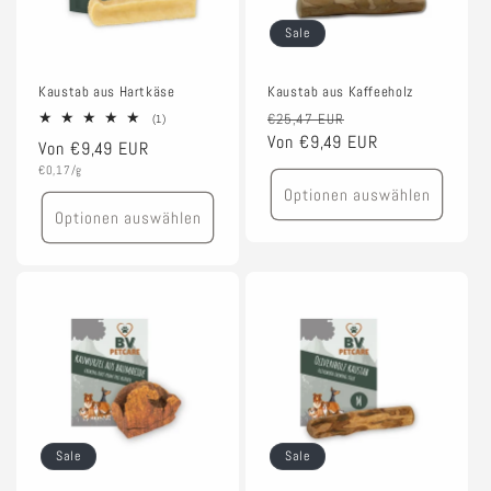
Sale
Kaustab aus Hartkäse
Kaustab aus Kaffeeholz
Normaler
Verkaufspreis
€25,47 EUR
1
(1)
Bewertungen
Preis
Von €9,49 EUR
Normaler
Von €9,49 EUR
insgesamt
Grundpreis
Preis
€0,17/g
Optionen auswählen
Optionen auswählen
Sale
Sale