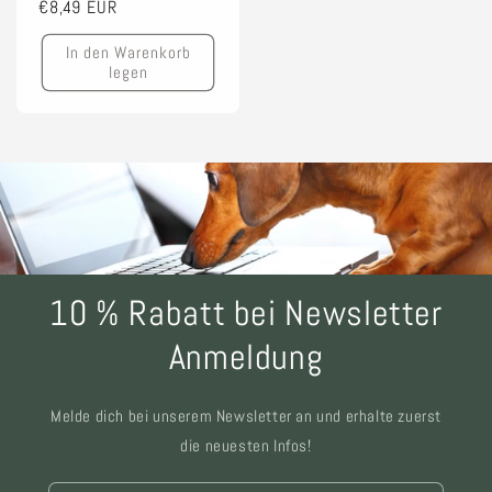
Normaler
€8,49 EUR
Preis
In den Warenkorb
legen
10 % Rabatt bei Newsletter
Anmeldung
Melde dich bei unserem Newsletter an und erhalte zuerst
die neuesten Infos!